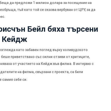
о обеща да предложи 1 милион долара за посещение на
обръща, тъй като той се оказва вербуван от ЦРУ, за да
ес.
рисчън Бейл бяха търсени
с Кейдж
зглежда като забавен поглед върху холивудското
 беше приветствано със силни отзиви от критиците,
няваха от участието на Кейдж във филма. В интервю с
здателите на филма, свързани с проекта, са били
е самия себе си.