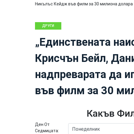
ДРУГИ
„Единствената наи
Крисчън Бейл, Дан
надпреварата да и
във филм за 30 ми
Какъв Фил
Ден От
Седмицата: