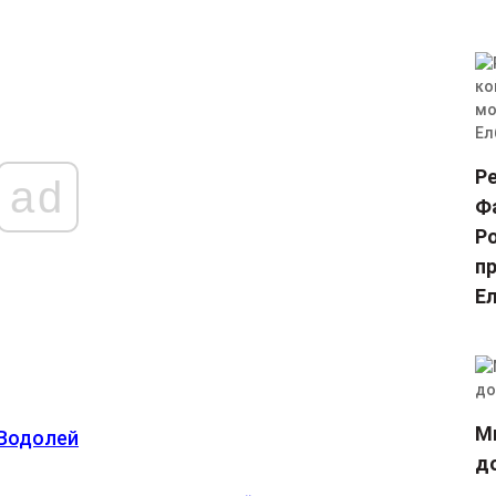
Р
ad
Ф
Р
пр
Е
М
 Водолей
д