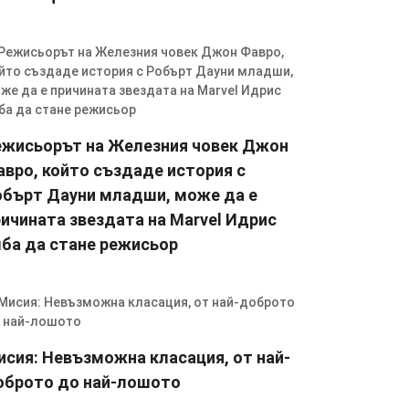
ежисьорът на Железния човек Джон
авро, който създаде история с
обърт Дауни младши, може да е
ичината звездата на Marvel Идрис
лба да стане режисьор
исия: Невъзможна класация, от най-
оброто до най-лошото