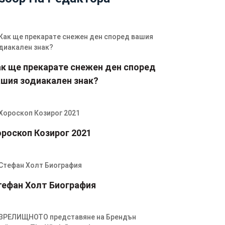
ак ще прекарате снежен ден според
ашия зодиакален знак?
ороскоп Козирог 2021
тефан Холт Биография