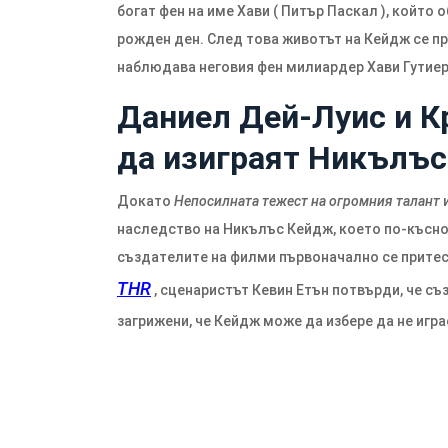
богат фен на име Хави ( Питър Паскал ), койт
рожден ден. След това животът на Кейдж се пре
наблюдава неговия фен милиардер Хави Гутиер
Даниел Дей-Луис и К
да изиграят Никълъ
Докато
Непосилната тежест на огромния талант
и
наследство на Никълъс Кейдж, което по-късно
създателите на филми първоначално се притес
THR
, сценаристът Кевин Етън потвърди, че съ
загрижени, че Кейдж може да избере да не игра