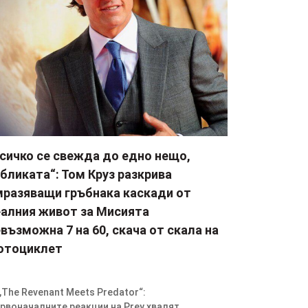
Всичко се свежда до едно нещо,
бликата“: Том Круз разкрива
мразяващи гръбнака каскади от
еалния живот за Мисията
възможна 7 на 60, скача от скала на
отоциклет