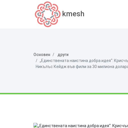
kmesh
Основен
други
„Единствената наистина добра идея“: Крисчъ
Никълъс Кейдж във филм за 30 милиона долар