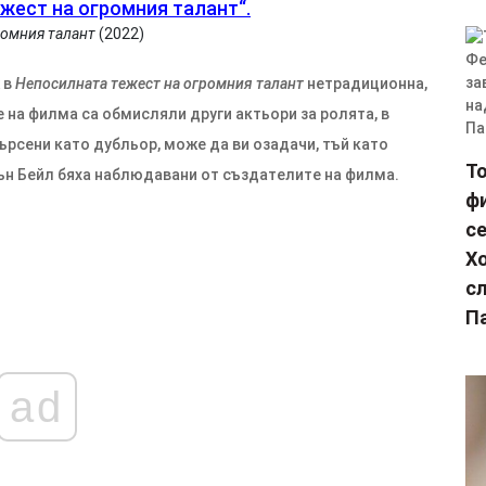
ромния талант
(2022)
 в
Непосилната тежест на огромния талант
нетрадиционна,
 на филма са обмисляли други актьори за ролята, в
ърсени като дубльор, може да ви озадачи, тъй като
Т
ън Бейл бяха наблюдавани от създателите на филма.
фи
с
Х
сл
П
ad