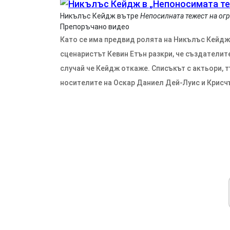
Никълъс Кейдж вътре
Непосилната тежест на ог
Препоръчано видео
Като се има предвид ролята на Никълъс Кейдж
сценаристът Кевин Етън разкри, че създателите
случай че Кейдж откаже. Списъкът с актьори, т
носителите на Оскар Даниел Дей-Луис и Крисч