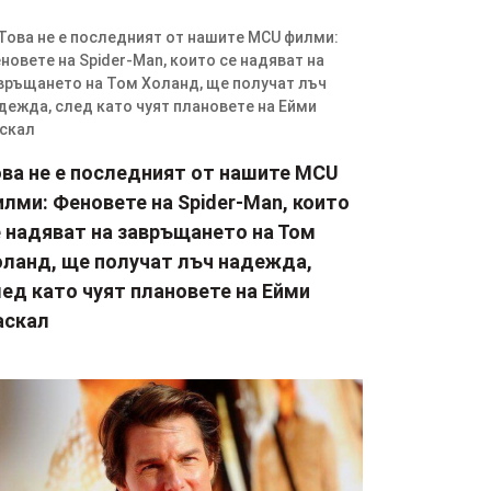
ова не е последният от нашите MCU
лми: Феновете на Spider-Man, които
е надяват на завръщането на Том
оланд, ще получат лъч надежда,
ед като чуят плановете на Ейми
аскал