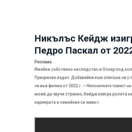
Никълъс Кейдж изигр
Педро Паскал от 2022
Реклама
Имайки собствено наследство и Оскар под кола
Призрачен ездач. Добавяйки към списъка си с 
си във филма от 2022 г. –
Непосилната тежест на
може да звучи странно, Кейдж изигра ролята на
кариерата и семейния си живот.