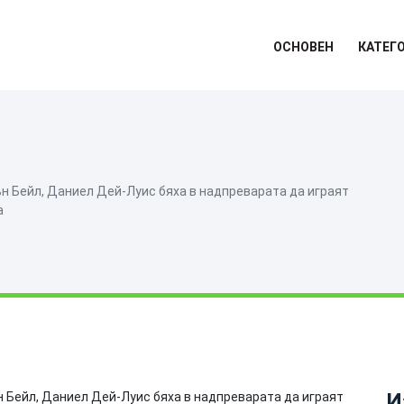
ОСНОВЕН
КАТЕГ
н Бейл, Даниел Дей-Луис бяха в надпреварата да играят
а
И