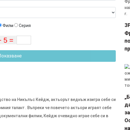
З
Филм
Серия
Фр
п
пр
Показване
„
едство на Никълъс Кейдж, актьорът веднъж изигра себе си
д
омния талант
. Въпреки че повечето актьори играят себе
за
 документални филми, Кейдж очевидно играе себе си в
О
н