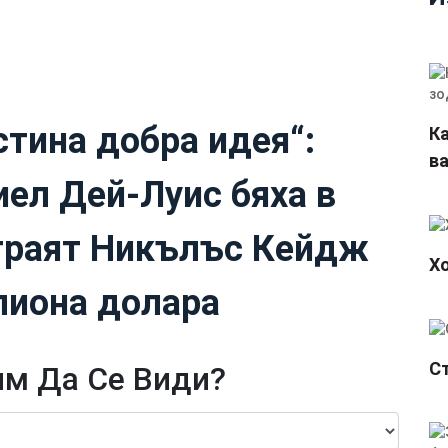
стина добра идея“:
К
в
иел Дей-Луис бяха в
граят Никълъс Кейдж
Х
лиона долара
С
м Да Се Види?