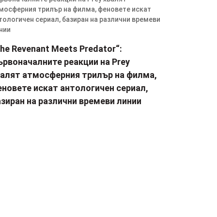
he Revenant Meets Predator“:
ървоначалните реакции на Prey
валят атмосферния трилър на филма,
еновете искат антологичен сериал,
зиран на различни времеви линии