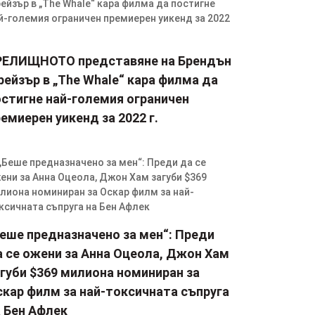
РЕЛИЩНОТО представяне на Брендън
ейзър в „The Whale“ кара филма да
остигне най-големия ограничен
емиерен уикенд за 2022 г.
Беше предназначено за мен“: Преди
а се ожени за Анна Оцеола, Джон Хам
губи $369 милиона номиниран за
скар филм за най-токсичната съпруга
а Бен Афлек