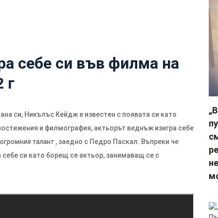
а себе си във филма на
 г
„
на си, Никълъс Кейдж е известен с появата си като
пу
постижения и филмография, актьорът веднъж изигра себе
с
 огромния талант
, заедно с Педро Паскал. Въпреки че
р
 себе си като борещ се актьор, занимаващ се с
не
м