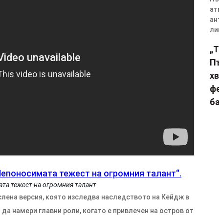
„T
П
х
ф
ба
та тежест на огромния талант
слена версия, която изследва наследството на Кейдж в
да намери главни роли, когато е привлечен на остров от