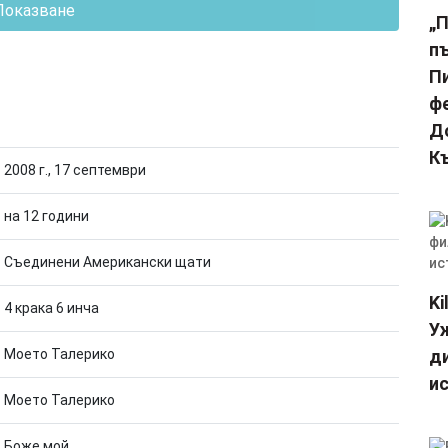
Показване
„
п
П
фе
Д
К
2008 г., 17 септември
на 12 години
Съединени Американски щати
Ki
4 крака 6 инча
У
Моето Талерико
ди
и
Моето Талерико
Боже мой