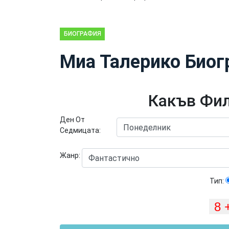
БИОГРАФИЯ
Миа Талерико Биог
Какъв Фил
Ден От
Седмицата:
Жанр:
Тип: