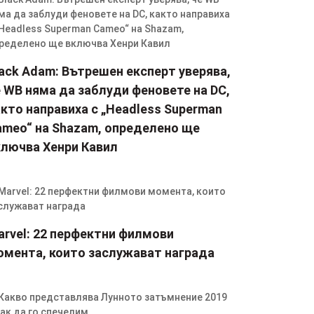
ack Adam: Вътрешен експерт уверява,
 WB няма да заблуди феновете на DC,
кто направиха с „Headless Superman
ameo“ на Shazam, определено ще
ключва Хенри Кавил
arvel: 22 перфектни филмови
омента, които заслужават награда