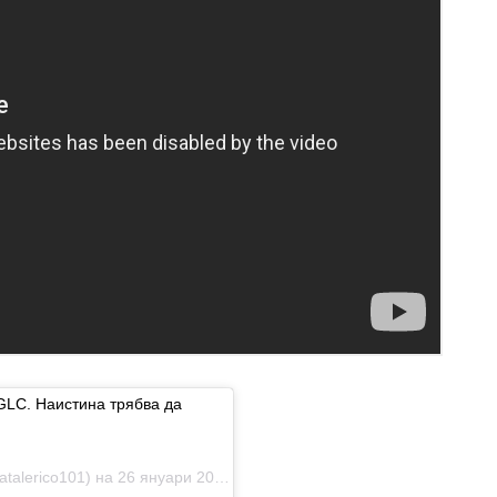
 GLC. Наистина трябва да
erico101) на 26 януари 2017 г. в 16:25 ч. PST