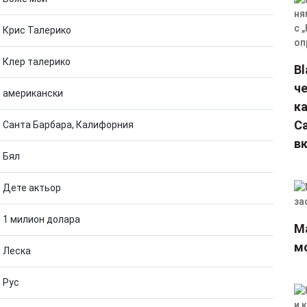
Крис Талерико
Клер талерико
Bl
че
американски
ка
C
Санта Барбара, Калифорния
в
Бял
Дете актьор
1 милион долара
M
м
Леска
Рус