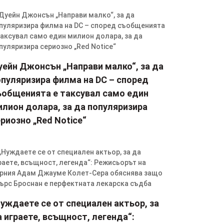
уейн Джонсън „Направи малко“, за да
опуляризира филма на DC – според
ъобщенията е таксувал само един
илион долара, за да популяризира
риозно „Red Notice“
уждаете се от специален актьор, за
 играете, всъщност, легенда“: