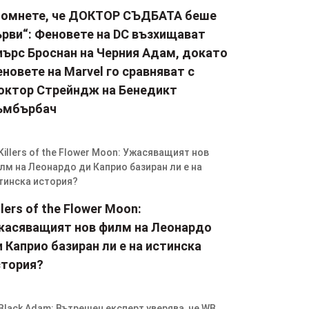
Помнете, че ДОКТОР СЪДБАТА беше
ърви“: Феновете на DC възхищават
иърс Броснан на Черния Адам, докато
новете на Marvel го сравняват с
октор Стрейндж на Бенедикт
ъмбърбач
llers of the Flower Moon:
жасяващият нов филм на Леонардо
 Каприо базиран ли е на истинска
стория?