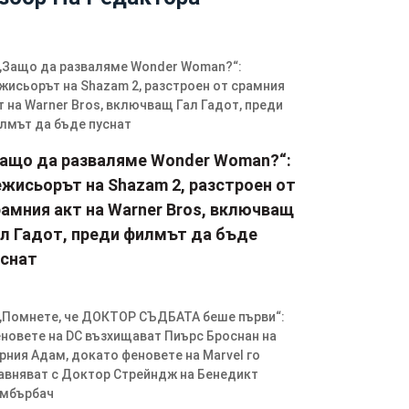
Защо да разваляме Wonder Woman?“:
ежисьорът на Shazam 2, разстроен от
амния акт на Warner Bros, включващ
ал Гадот, преди филмът да бъде
уснат