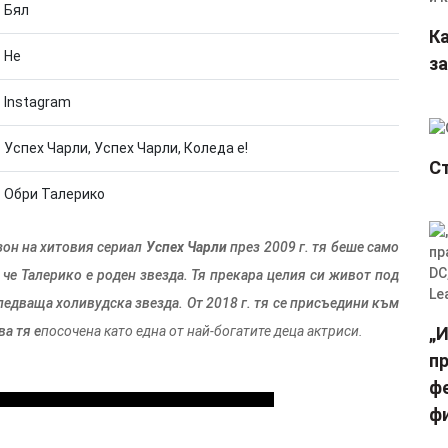
Бял
К
Не
за
Instagram
Успех Чарли, Успех Чарли, Коледа е!
С
Обри Талерико
зон на хитовия сериал
Успех Чарли
през 2009 г. тя беше само
, че Талерико е роден звезда. Тя прекара целия си живот под
ледваща холивудска звезда. От 2018 г. тя се присъедини към
ва тя е
посочена като една от най-богатите деца актриси.
„
п
фе
фи