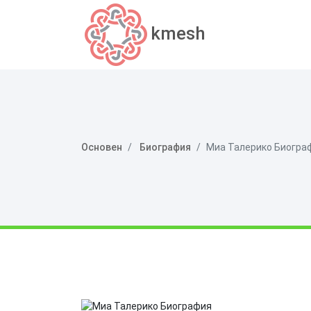
kmesh
Основен
Биография
Миа Талерико Биогра