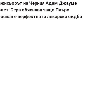
ежисьорът на Черния Адам Джауме
олет-Сера обяснява защо Пиърс
роснан е перфектната лекарска съдба