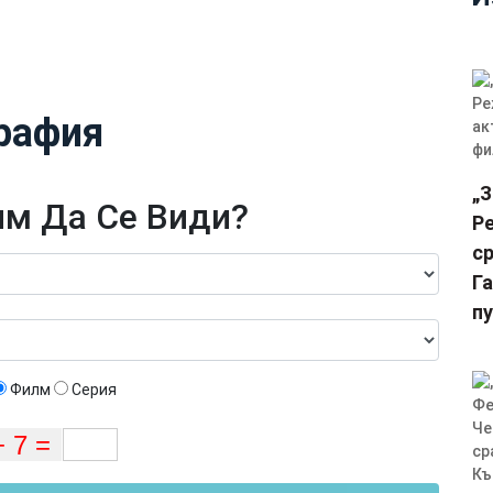
рафия
„
м Да Се Види?
Р
ср
Г
п
Филм
Серия