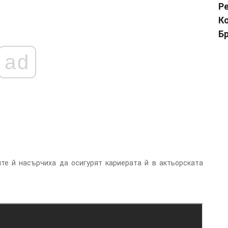
Р
К
Б
ad
те й насърчиха да осигурят кариерата й в актьорската