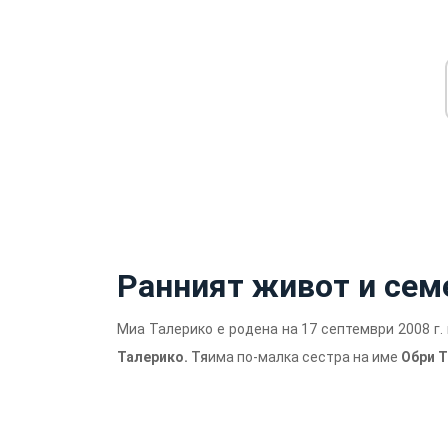
Ранният живот и сем
Миа Талерико е родена на 17 септември 2008 г.
Талерико.
Тя
има по-малка сестра на име
Обри
Т