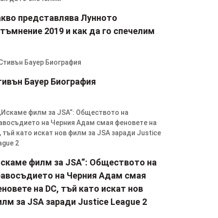
акво представлява Лунното
тъмнение 2019 и как да го спечелим
тивън Бауер Биография
Искаме филм за JSA“: Обществото на
равосъдието на Черния Адам смая
новете на DC, тъй като искат нов
лм за JSA заради Justice League 2