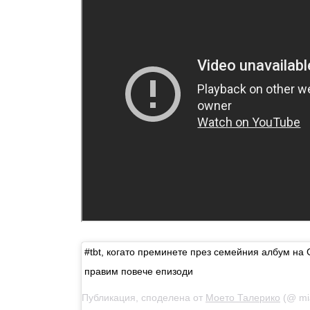
#tbt, когато преминете през семейния албум на
правим повече епизоди
Публикация, споделена от
Моето Талерико
(@ miatal