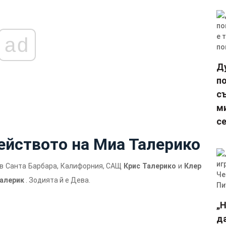
ad
Д
п
с
м
се
ейството на Миа Талерико
 в Санта Барбара, Калифорния, САЩ
Крис Талерико
и
Клер
алерик
. Зодията й е Дева.
„Н
да