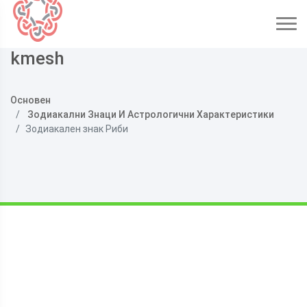
kmesh
Основен
Зодиакални Знаци И Астрологични Характеристики
Зодиакален знак Риби