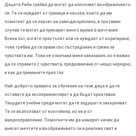
Децата Риби трябва да могат да използват въображението
си. Те се нуждаят от граници и насоки, които да им
помогнат да се научат на самодисциплина; в противен
случай те могат да прекарат много време в мечтания.
Всеки път, когато престъпят или се нуждаят от коригиране,
това трябва да се прави със състрадание и грижа за
чувствата им. Това не означава меки наказания, но е важно
да се справите с чувствата, предизвикани от нещо нередно,
и как да преминете през тях.
Най-доброто правило за обучение на тези деца е да ги
оставите да експериментират и да бъдат креативни.
Твърдите учебни среди могат да ги задушат и закърняват.
Те се възползват от контейнер, но не и от
микроуправление. Помогнете им да намерят начин да
внесат мечтите и въображението си в реалния свят и