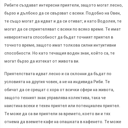
Рибите създават интересни приятели, защото могат лесно,
бързо и дълбоко да се свързват с всеки. Подобно на Овен,
те също могат да идват и да си отиват; и като Водолея, те
могат да се сприятеляват с всеки по всяко време. Те имат
невероятната способност да бъдат точният приятел в
точното време, защото имат толкова силни интуитивни
способности. Но като течащия воден знак, който са, те
могат бързо да изтекат от живота ви.
Приятелствата идват лесно и са склонни да бъдат по
условията на другия човек, а не на индивида Риби. Те
обичат да се срещат с хора от всички сфери на живота,
защото техният знак управлява колектива, така че
наистина всеки е техен приятел или потенциален приятел.
Те може да са ви приятели за времето, което ви и тях
отнема да вземете кафе на опашката в кафенето. Те може