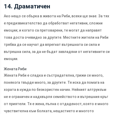
14. Драматичен
Ако нещо се обърка в живота на Риби, всеки ще знае. За тях
е предизвикателство да обработват негативни, сложни
емоции; и когато са претоварени, те могат да направят
това доста очевидно за другите. Местните жители на Риби
трябва да се научат да впрегнат вътрешната си сила и
вътрешна сила, за да не бъдат завладяни от негативните си
емоции.
Жената Риби
Жената Риби е сладка и състрадателна, грижи се много,
понякога твърде много, за другите. Тя иска да помага на
хората в нужда по безкористен начин. Нейният алтруизъм
не е ограничен и надхвърля семейството и вътрешния кръг
от приятели. Тя е жена, пълна с отдаденост, която е много
чувствителна към болката, нещастието и многото