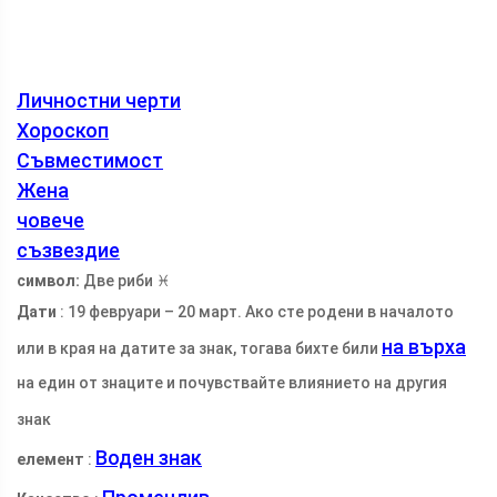
Личностни черти
Хороскоп
Съвместимост
Жена
човече
съзвездие
символ:
Две риби ♓
Дати
: 19 февруари – 20 март. Ако сте родени в началото
на върха
или в края на датите за знак, тогава бихте били
на един от знаците и почувствайте влиянието на другия
знак
Воден знак
елемент
: