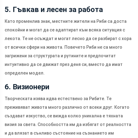
5. Гъвкав и лесен за работа
Като променлив знак, местните жители на Риби са доста
спокойни и могат да се адаптират към всяка ситуация с
лекота. Те не осъждат и могат лесно да се разбират с хора
от всички сфери на живота. Повечето Риби не са много
загрижени за структурата и рутините и предпочитат
интуитивно да се движат през деня си, вместо да имат
определен модел.
6. Визионери
Творческата изява идва естествено за Рибите. Те
преживяват живота много различно от всеки друг. Когато
създават изкуство, се вижда колко уникална е тяхната
визия за света. Способността им да избягат от реалността
и да влязат в сънливо състояние на съзнанието им