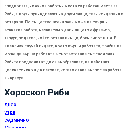
предполага, че някои работни места са работни места за
Риби, а други принадлежат на други знаци, тази концепция е
остаряла. По същество всеки знак може да свърши
всякаква работа, независимо дали лицето е фризьор,
хирург, родител, който остава вкъщи, боен пилот и т.н. В
идеалния случай лицето, което върши работата, трябва да
може да върши работата в съответствие със своя знак.
Рибите предпочитат да си въобразяват, да действат
целенасочено и да лекуват, когато става въпрос за работа
и кариера.
Хороскоп Риби
днес
утре
седмично
Месечно