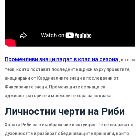
Променливи знаци падат в края на сезона
, и те са
тези, които поставят последните щрихи върху проектите,
инициирани от Кардиналните знаци и последвани от
Фиксираните знаци. Променящите се знаци са
администраторите и мрежовите хора на зодиака.
Личностни черти на Риби
Хората Риби са с въображение и интуиция. Те се свързват с
духовността и разбират обединяващите принципи, които