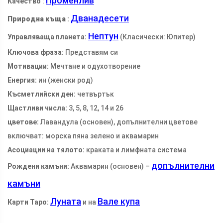
Променлив
Качество
:
Дванадесети
Природна къща
:
Нептун
Управляваща планета:
(Класически: Юпитер)
Ключова фраза:
Представям си
Мотивации:
Мечтане и одухотворение
Енергия:
ин (женски род)
Късметлийски ден:
четвъртък
Щастливи числа:
3, 5, 8, 12, 14 и 26
цветове:
Лавандула (основен), допълнителни цветове
включват: морска пяна зелено и аквамарин
Асоциации на тялото:
краката и лимфната система
допълнителни
Рождени камъни:
Аквамарин (основен) –
камъни
Луната
Вале купа
Карти Таро:
и на