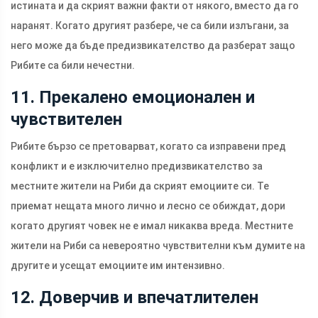
истината и да скрият важни факти от някого, вместо да го
наранят. Когато другият разбере, че са били излъгани, за
него може да бъде предизвикателство да разберат защо
Рибите са били нечестни.
11. Прекалено емоционален и
чувствителен
Рибите бързо се претоварват, когато са изправени пред
конфликт и е изключително предизвикателство за
местните жители на Риби да скрият емоциите си. Те
приемат нещата много лично и лесно се обиждат, дори
когато другият човек не е имал никаква вреда. Местните
жители на Риби са невероятно чувствителни към думите на
другите и усещат емоциите им интензивно.
12. Доверчив и впечатлителен