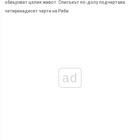
обвързват целия живот. Списъкът по-долу подчертава
четиринадесет черти на Риби.
ad