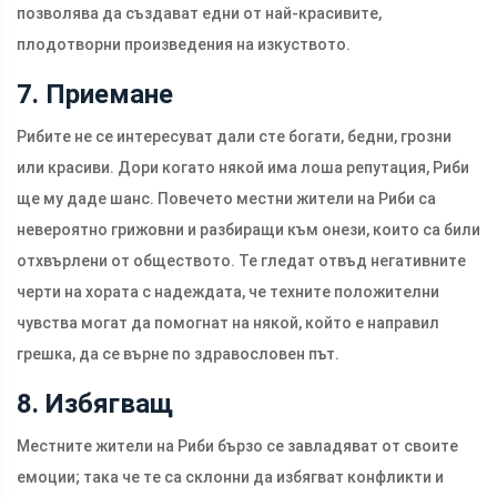
позволява да създават едни от най-красивите,
плодотворни произведения на изкуството.
7. Приемане
Рибите не се интересуват дали сте богати, бедни, грозни
или красиви. Дори когато някой има лоша репутация, Риби
ще му даде шанс. Повечето местни жители на Риби са
невероятно грижовни и разбиращи към онези, които са били
отхвърлени от обществото. Те гледат отвъд негативните
черти на хората с надеждата, че техните положителни
чувства могат да помогнат на някой, който е направил
грешка, да се върне по здравословен път.
8. Избягващ
Местните жители на Риби бързо се завладяват от своите
емоции; така че те са склонни да избягват конфликти и