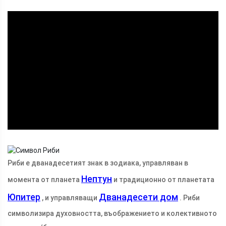
ad
Риби е дванадесетият знак в зодиака, управляван в
Нептун
момента от планета
и традиционно от планетата
Юпитер
Дванадесети дом
, и управляващи
. Риби
символизира духовността, въображението и колективното