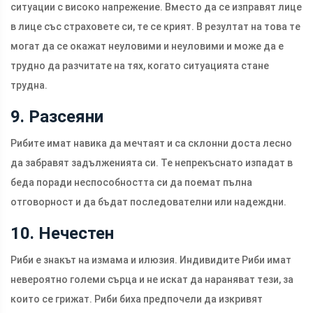
ситуации с високо напрежение. Вместо да се изправят лице
в лице със страховете си, те се крият. В резултат на това те
могат да се окажат неуловими и неуловими и може да е
трудно да разчитате на тях, когато ситуацията стане
трудна.
9. Разсеяни
Рибите имат навика да мечтаят и са склонни доста лесно
да забравят задълженията си. Те непрекъснато изпадат в
беда поради неспособността си да поемат пълна
отговорност и да бъдат последователни или надеждни.
10. Нечестен
Риби е знакът на измама и илюзия. Индивидите Риби имат
невероятно големи сърца и не искат да нараняват тези, за
които се грижат. Риби биха предпочели да изкривят