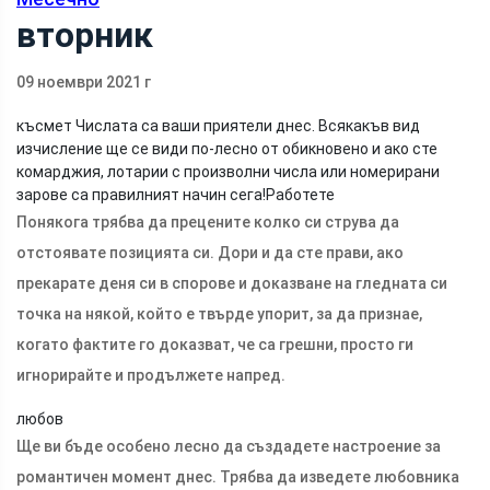
вторник
09 ноември 2021 г
късмет
Числата са ваши приятели днес. Всякакъв вид
изчисление ще се види по-лесно от обикновено и ако сте
комарджия, лотарии с произволни числа или номерирани
зарове са правилният начин сега!Работете
Понякога трябва да прецените колко си струва да
отстоявате позицията си. Дори и да сте прави, ако
прекарате деня си в спорове и доказване на гледната си
точка на някой, който е твърде упорит, за да признае,
когато фактите го доказват, че са грешни, просто ги
игнорирайте и продължете напред.
любов
Ще ви бъде особено лесно да създадете настроение за
романтичен момент днес. Трябва да изведете любовника