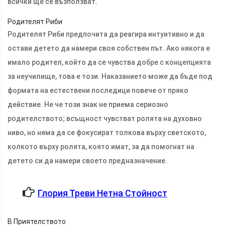
всички ще се възползват.
Родителят Риби
Родителят Риби предпочита да реагира интуитивно и да
остави детето да намери своя собствен път. Ако някога е
имало родител, който да се чувства добре с концепцията
за неучилище, това е този. Наказанието може да бъде под
формата на естествени последици повече от пряко
действие. Не че този знак не приема сериозно
родителството; всъщност чувстват ролята на духовно
ниво, но няма да се фокусират толкова върху светското,
колкото върху ролята, която имат, за да помогнат на
детето си да намери своето предназначение.
Глория Треви Нетна Стойност
В Приятелството