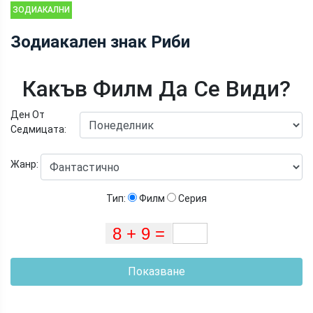
ЗОДИАКАЛНИ
ЗНАЦИ И
Зодиакален знак Риби
АСТРОЛОГИЧНИ
ХАРАКТЕРИСТИКИ
Какъв Филм Да Се Види?
Ден От
Седмицата:
Жанр:
Тип:
Филм
Серия
Показване