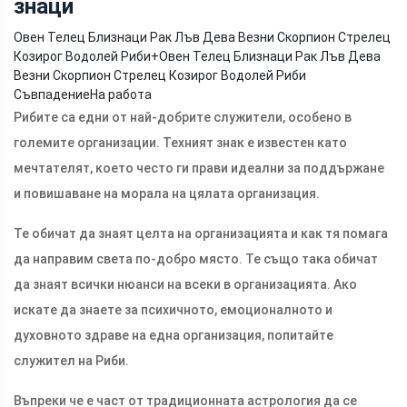
знаци
Овен Телец Близнаци Рак Лъв Дева Везни Скорпион Стрелец
Козирог Водолей Риби
+
Овен Телец Близнаци Рак Лъв Дева
Везни Скорпион Стрелец Козирог Водолей Риби
СъвпадениеНа работа
Рибите са едни от най-добрите служители, особено в
големите организации. Техният знак е известен като
мечтателят, което често ги прави идеални за поддържане
и повишаване на морала на цялата организация.
Те обичат да знаят целта на организацията и как тя помага
да направим света по-добро място. Те също така обичат
да знаят всички нюанси на всеки в организацията. Ако
искате да знаете за психичното, емоционалното и
духовното здраве на една организация, попитайте
служител на Риби.
Въпреки че е част от традиционната астрология да се