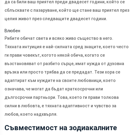
да са били ваш приятел преди двадесет години, който се
сблъсквате с пазаруване, който ще стане ваш приятел през
целия живот през следващите двадесет години.
Влюбен
Рибите обичат света и всяко живо същество в него.
Тяхната интуиция е най-силната сред знаците, което често
ги прави човекът, когото някой обича, когато се
възстановяват от разбито сърце, имат нужда от духовна
връзка или просто трябва да се предадат. Тези хора се
адаптират към нуждите на своите любовници, което
означава, че могат да бъдат краткосрочни или
дългосрочни партньори. Това, което ги прави толкова
силни в любовта, е тяхната адаптивност и чувство за
любов, което надхвърля.
Съвместимост на зодиакалните