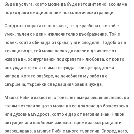
бъде в услуга, което може да бъде изтощително, ако няма
подходящи емоционални и психологически граници.
След като хората го опознаят, те ще разберат, че той е
умен, пълен с идеи и изключително въображение. Той е
човек, който обича да открива, учи и споделя. Подобно на
течаща вода, той може лесно да влезе и да излезе от
живота ви, осигурявайки подкрепата и любовта, от които
се нуждаете, когато имате нужда. Той ще продължи
напред, когато разбере, че лечебната му работа е
свършена, търсейки следващия човек в нужда.
Мъжът Риби е известен с това, че намира решения лесно, до
голяма степен защото може да се докосне до божествена
или духовна мъдрост, която е дар от неговия знак. Някои
ситуации или проблеми изискват време за разгръщане и
разрешаване, а мъжът Риби е много търпелив. Според него,