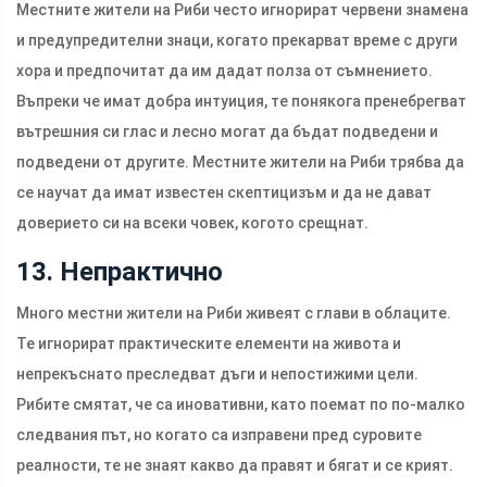
Местните жители на Риби често игнорират червени знамена
и предупредителни знаци, когато прекарват време с други
хора и предпочитат да им дадат полза от съмнението.
Въпреки че имат добра интуиция, те понякога пренебрегват
вътрешния си глас и лесно могат да бъдат подведени и
подведени от другите. Местните жители на Риби трябва да
се научат да имат известен скептицизъм и да не дават
доверието си на всеки човек, когото срещнат.
13. Непрактично
Много местни жители на Риби живеят с глави в облаците.
Те игнорират практическите елементи на живота и
непрекъснато преследват дъги и непостижими цели.
Рибите смятат, че са иновативни, като поемат по по-малко
следвания път, но когато са изправени пред суровите
реалности, те не знаят какво да правят и бягат и се крият.