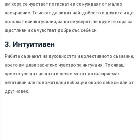
им хора се чувстват потиснати и се нуждаят от малко
насърчение. Те искат да видят най-доброто в другите и ще
положат всички усилия, за да се уверят, че другите хора са
щастливи и се чувстват добре със себе си.
3. Интуитивен
Рибите са знакът на духовността и колективното съзнание,
което им дава засилено чувство за интуиция. Те сякаш
просто усещат нещата и лесно могат да възприемат
негативни или положителни вибрации около себе си или от
друг човек.