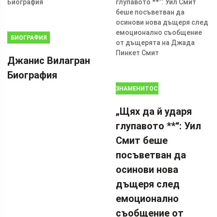
БИОГРАФИЯ
Джанис Вилагран
Биография
ЗНАМЕНИТОСТИ
„Щях да й ударя
глупавото **“: Уил
Смит беше
посъветван да
осинови нова
дъщеря след
емоционално
съобщение от