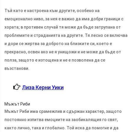
Тъй като е настроена към другите, особено на
емоционално ниво, за нея е важно да има добри граници с
хората; в противен случай тя може да бъде затрупана от
проблемите и страданията на другите. Тя лесно се включва
и дори се жертва за доброто на близките си, което е
прекрасно, освен ако не я унищожи и не може да бъде от
полза, защото е изтощена и не е позволена да се
възстанови.
Лиза Керни Уики
Мъжът Риби
Мъжът Риби има срамежлив и сдържан характер, защото
постоянно изпитва емоциите на заобикалящия го свят,
както лично, така и глобално. Той иска да помогне и да