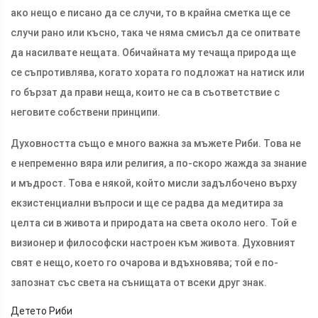
ако нещо е писано да се случи, то в крайна сметка ще се
случи рано или късно, така че няма смисъл да се опитвате
да насилвате нещата. Обичайната му течаща природа ще
се съпротивлява, когато хората го подложат на натиск или
го бързат да прави неща, които не са в съответствие с
неговите собствени принципи.
Духовността също е много важна за мъжете Риби. Това не
е непременно вяра или религия, а по-скоро жажда за знание
и мъдрост. Това е някой, който мисли задълбочено върху
екзистенциални въпроси и ще се радва да медитира за
целта си в живота и природата на света около него. Той е
визионер и философски настроен към живота. Духовният
свят е нещо, което го очарова и вдъхновява; той е по-
запознат със света на сънищата от всеки друг знак.
Детето Риби