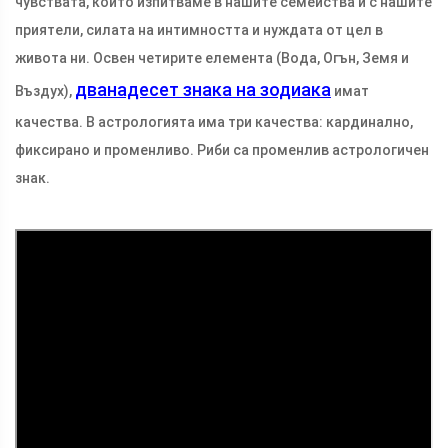
чувствата, които изпитваме в нашите семейства и с нашите
приятели, силата на интимността и нуждата от цел в
живота ни. Освен четирите елемента (Вода, Огън, Земя и
дванадесет знака на зодиака
Въздух),
имат
качества. В астрологията има три качества: кардинално,
фиксирано и променливо. Риби са променлив астрологичен
знак.