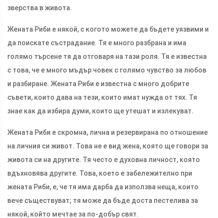
зверства в живота.
Жената Риби е някой, с когото можете да бъдете уязвими и
да поискате състрадание. Тя е много разбрана и има
голямо търсене тя да отговаря на тази роля. Тя е известна
с това, че е много мъдър човек с голямо чувство за любов
и разбиране. Жената Риби е известна с много добрите
съвети, които дава на тези, които имат нужда от тях. Тя
знае как да избира думи, които ще утешат и излекуват.
Жената Риби е скромна, лична и резервирана по отношение
на личния си живот. Това не е вид жена, която ще говори за
живота си на другите. Тя често е духовна личност, която
вдъхновява другите. Това, което е забележително при
жената Риби, е, че тя има дарба да използва неща, които
вече съществуват; тя може да бъде доста пестелива за
някой, който мечтае за по-добър свят.