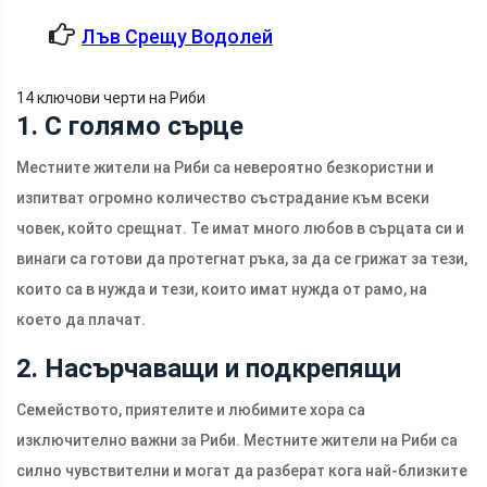
Лъв Срещу Водолей
14 ключови черти на Риби
1. С голямо сърце
Местните жители на Риби са невероятно безкористни и
изпитват огромно количество състрадание към всеки
човек, който срещнат. Те имат много любов в сърцата си и
винаги са готови да протегнат ръка, за да се грижат за тези,
които са в нужда и тези, които имат нужда от рамо, на
което да плачат.
2. Насърчаващи и подкрепящи
Семейството, приятелите и любимите хора са
изключително важни за Риби. Местните жители на Риби са
силно чувствителни и могат да разберат кога най-близките