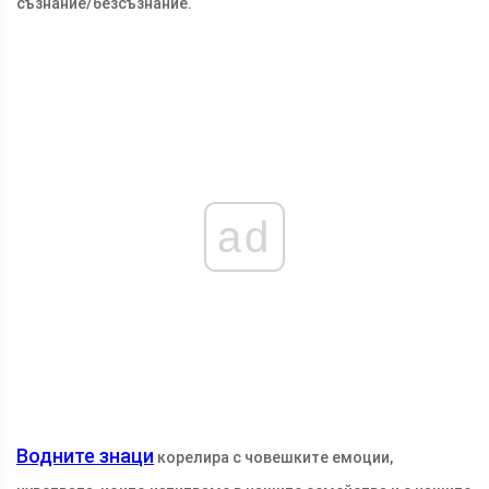
съзнание/безсъзнание.
ad
Водните знаци
корелира с човешките емоции,