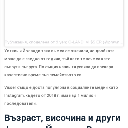
Публикация, споделена от
& yen; O-LANDI VI $$ ER
(@prawn_star) на 14 септември 2018 г. в 1:41 ч. PDT
Уоткин и Йоланди така и не са се оженили, но двойката
може да е заедно от години, тъй като те вече са като
съпруг и съпруга. По същия начин тя успява да прекара
качествено време със семейството си.
Visser също е доста популярна в социалните медии като
Instagram, където от 2018 г. има над 1 милион
последователи.
Възраст, височина и други