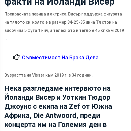
факти на Йоланди Висер
Прекрасната певица и актриса, Висър поддържа фигурата
на тялото си, която е в размер 34-25-35 инча Тя стои на
височина 5 фута 1 инч, а телесното й тегло е 45 кг към 2019
г.
Съвместимост На Брака Дева
Възрастта на Visser към 2019 г. е 34 години.
Нека разгледаме интервюто на
Йоланди Висер и Уоткин Тюдор
Джоунс с екипа на Zef от Южна
Африка, Die Antwoord, преди
концерта им на Големия ден в