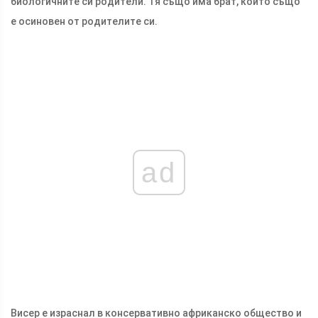
биологичните си родители. Тя също има брат, който също
е осиновен от родителите си.
ad
Висер е израснал в консервативно африканско общество и