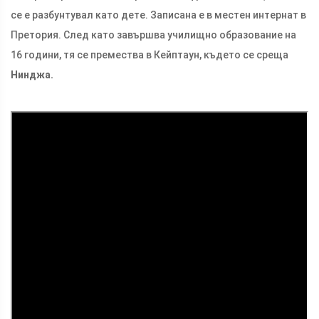
се е разбунтувал като дете. Записана е в местен интернат в
Претория. След като завършва училищно образование на
16 години, тя се премества в Кейптаун, където се среща
Нинджа.