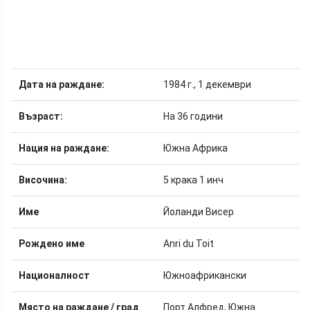
Дата на раждане:
1984 г., 1 декември
Възраст:
На 36 години
Нация на раждане:
Южна Африка
Височина:
5 крака 1 инч
Име
Йоланди Висер
Рождено име
Anri du Toit
Националност
Южноафрикански
Място на раждане / град
Порт Алфред, Южна