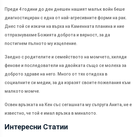
Преди 4 години до ден днешен нашият малък войн беше
диагностициран с една от най-агресивните форми на рак.
Днес той се изкачи на върха на Каменната планина и ние
отпразнувахме Божията доброта и вярност, за да
постигнем пълното му изцеление.
Заедно с родителите и семейството на момчето, хиляди
фенове и последователи на двойката също се молеха за
доброто здраве на него. Много от тях отидоха в
социалните си медии, за да изразят своите пожелания към
малкото момче.
Освен връзката на Кен със сегашната му съпруга Анита, не е
известно, че той е имал връзка в миналото.
Интересни Статии