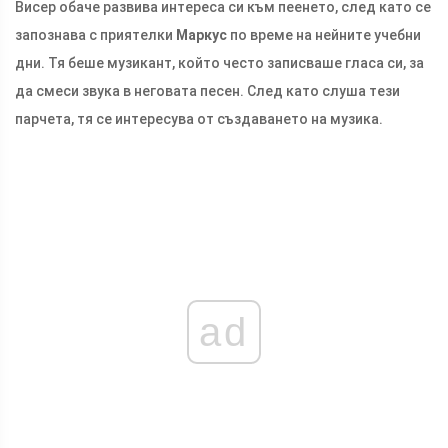
Висер обаче развива интереса си към пеенето, след като се
запознава с приятелки
Маркус
по време на нейните учебни
дни. Тя беше музикант, който често записваше гласа си, за
да смеси звука в неговата песен. След като слуша тези
парчета, тя се интересува от създаването на музика.
ad