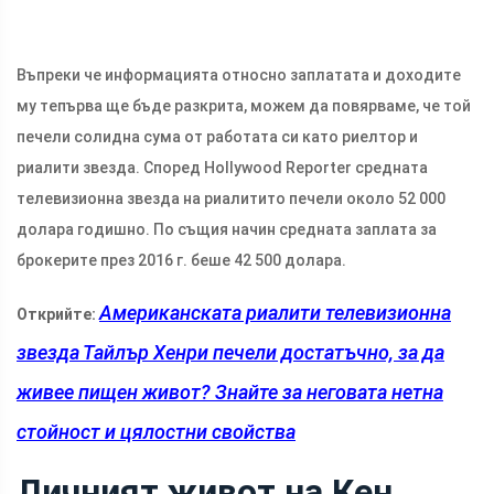
Въпреки че информацията относно заплатата и доходите
му тепърва ще бъде разкрита, можем да повярваме, че той
печели солидна сума от работата си като риелтор и
риалити звезда. Според Hollywood Reporter средната
телевизионна звезда на риалитито печели около 52 000
долара годишно. По същия начин средната заплата за
брокерите през 2016 г. беше 42 500 долара.
Американската риалити телевизионна
Открийте:
звезда Тайлър Хенри печели достатъчно, за да
живее пищен живот? Знайте за неговата нетна
стойност и цялостни свойства
Личният живот на Кен