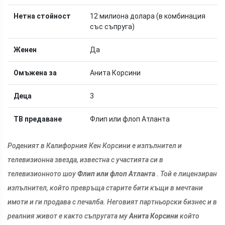
Нетна стойност
12 милиона долара (в комбинация
със съпруга)
Женен
Да
Омъжена за
Анита Корсини
Деца
3
ТВ предаване
Флип или флоп Атланта
Роденият в Калифорния Кен Корсини е изпълнител и
телевизионна звезда, известна с участията си в
телевизионното шоу
Флип или флоп Атланта
. Той е лицензиран
изпълнител, който превръща старите бити къщи в мечтани
имоти и ги продава с печалба. Неговият партньорски бизнес и в
реалния живот е както съпругата му
Анита Корсини
който