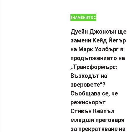
ЗНАМЕНИТОСТИ
Дуейн Джонсън ще
замени Кейд Йегър
на Марк Уолбърг в
продължението на
„Трансформърс:
Възходът на
зверовете“?
Съобщава се, че
режисьорът
Стивън Кейпъл
младши преговаря
за прекратяване на