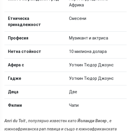
Африка
Етническа
Смесени
принадлежност
Професия
Музикант и актриса
Нетна стойност
10 милиона долара
Афера с
Уоткин Тюдор Джоунс
Гадже
Уоткин Тюдор Джоунс
Деца
Две
Филми
Чапи
Anri du Toit
, популярно известен като
Йоланди Висер
, е
южноафриканска рап певица и също е южноафриканската