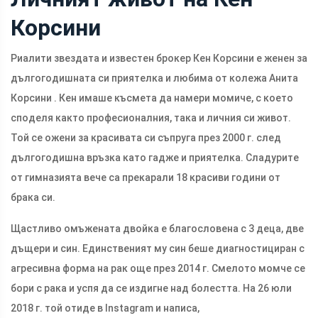
Корсини
Риалити звездата и известен брокер Кен Корсини е женен за
дългогодишната си приятелка и любима от колежа Анита
Корсини . Кен имаше късмета да намери момиче, с което
споделя както професионалния, така и личния си живот.
Той се ожени за красивата си съпруга през 2000 г. след
дългогодишна връзка като гадже и приятелка. Сладурите
от гимназията вече са прекарали 18 красиви години от
брака си.
Щастливо омъжената двойка е благословена с 3 деца, две
дъщери и син. Единственият му син беше диагностициран с
агресивна форма на рак още през 2014 г. Смелото момче се
бори с рака и успя да се издигне над болестта. На 26 юли
2018 г. той отиде в Instagram и написа,