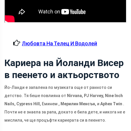
Любовта На Телец И Водолей
Кариера на Йоланди Висер
в пеенето и актьорството
Йо-Ланди е запалена по музиката още от ранното си
детство. Тя беше повлияна от
Nirvana, PJ Harvey, Nine Inch
Nails, Cypress Hill,
Еминем
, Мерилин Менсън,
и
Aphex Twin
.
Почти не е знаела за рапа, докато е била дете, и никога не е
мислила, че ще процъфти кариерата си в пеенето.