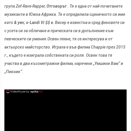
група Zef-Rave-Rapper,
Отговорът
. Тя е една от най-почитаните
музиканти в Южна Африка. Тя е определила сценичното си име
като
& yen; o-Landi Vi $$ е.
Висер е известна и сред феновете си
с усета си за обличане и прическата си в допълнение към
певческите си умения.
Освен пеене, тя се интересува и от
актьорско майсторство. Играла е във филма Chappie през 2015
г., където е изиграла собствената си роля. Освен това тя
участва в два късометражни филма, наречени „Умшини Вам“ и
„Пикник“.
ad