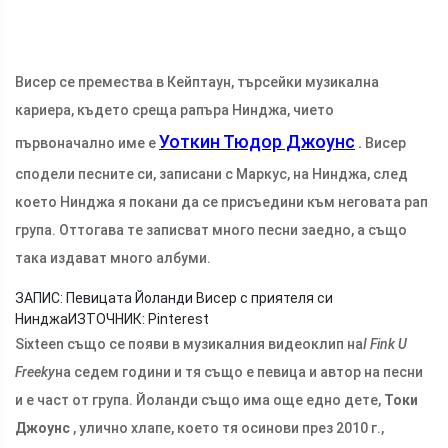
Висер се премества в Кейптаун, търсейки музикална
кариера, където среща рапъра Нинджа, чието
Уоткин Тюдор Джоунс
първоначално име е
.
Висер
сподели песните си, записани с Маркус, на Нинджа, след
което Нинджа я покани да се присъедини към неговата рап
група. Оттогава те записват много песни заедно, а също
така издават много албуми.
ЗАПИС: Певицата Йоланди Висер с приятеля си
Нинджа
ИЗТОЧНИК: Pinterest
Sixteen също се появи в музикалния видеоклип на
I Fink U
Freeky
на седем години и тя също е певица и автор на песни
и е част от група. Йоланди също има още едно дете,
Токи
Джоунс
, улично хлапе, което тя осинови през 2010 г.,