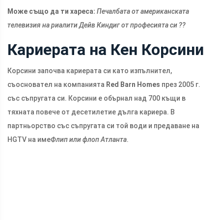
Може също да ти хареса:
Печалбата от американската
телевизия на риалити Дейв Киндиг от професията си ??
Кариерата на Кен Корсини
Корсини започва кариерата си като изпълнител,
съосновател на компанията
Red Barn Homes
през 2005 г.
със съпругата си. Корсини е обърнал над 700 къщи в
тяхната повече от десетилетие дълга кариера. В
партньорство със съпругата си той води и предаване на
HGTV на име
Флип или флоп Атланта
.