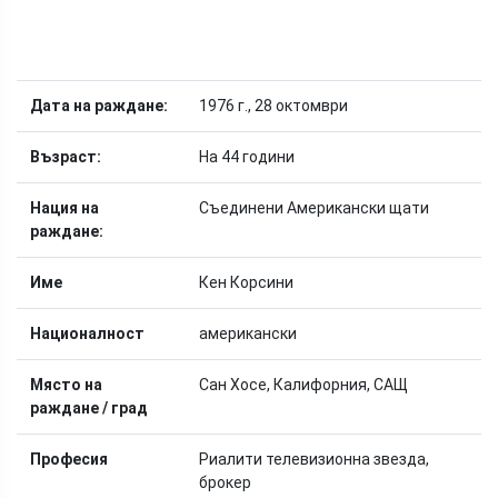
Дата на раждане:
1976 г., 28 октомври
Възраст:
На 44 години
Нация на
Съединени Американски щати
раждане:
Име
Кен Корсини
Националност
американски
Място на
Сан Хосе, Калифорния, САЩ
раждане / град
Професия
Риалити телевизионна звезда,
брокер