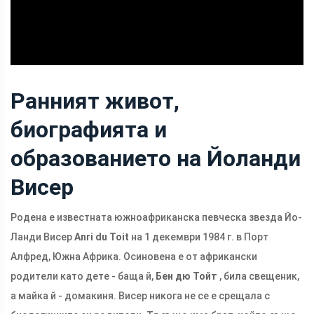
Ранният живот,
биографията и
образованието на Йоланди
Висер
Родена е известната южноафриканска певческа звезда Йо-
Ланди Висер
Anri du Toit
на 1 декември 1984 г. в Порт
Алфред, Южна Африка. Осиновена е от африкански
родители като дете - баща й,
Бен дю Тойт
, била свещеник,
а майка й - домакиня. Висер никога не се е срещала с