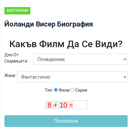
БИОГРАФИЯ
Йоланди Висер Биография
Какъв Филм Да Се Види?
Ден От
Седмицата:
Жанр:
Тип:
Филм
Серия
Показване