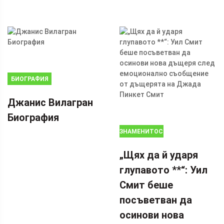
БИОГРАФИЯ
Джанис Вилагран
Биография
ЗНАМЕНИТОСТИ
„Щях да й ударя
глупавото **“: Уил
Смит беше
посъветван да
осинови нова