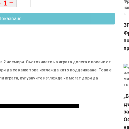
Показване
З
Фр
п
пр
а 2 ноември. Състоянието на играта досега е повече от
ори да се каже това изглежда като подценяване. Това е
ли играта, купувачите изглежда не могат дори да
„
д
за
О
н