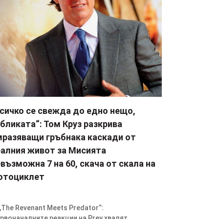
Всичко се свежда до едно нещо,
бликата“: Том Круз разкрива
мразяващи гръбнака каскади от
еалния живот за Мисията
възможна 7 на 60, скача от скала на
отоциклет