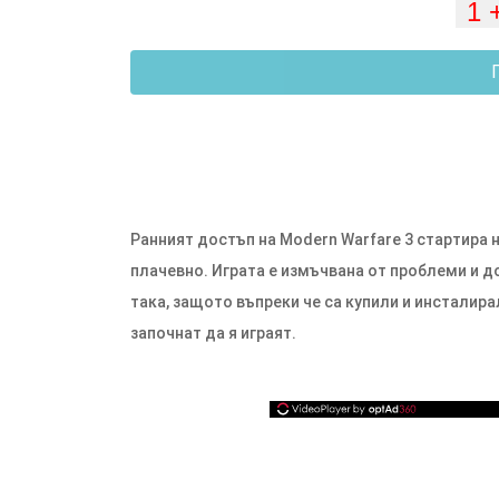
Ранният достъп на Modern Warfare 3 стартира н
плачевно. Играта е измъчвана от проблеми и д
така, защото въпреки че са купили и инсталира
започнат да я играят.