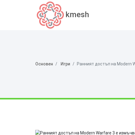
kmesh
Основен
Игри
Ранният достъп на Modern W