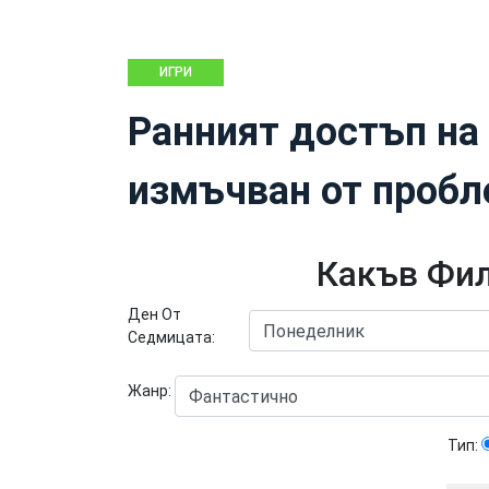
ИГРИ
Ранният достъп на 
измъчван от проб
Какъв Фил
Ден От
Седмицата:
Жанр:
Тип: