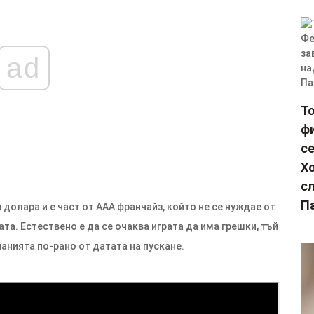
ad
Т
фи
с
Х
сл
П
 долара и е част от AAA франчайз, който не се нуждае от
та. Естествено е да се очаква играта да има грешки, тъй
анията по-рано от датата на пускане.