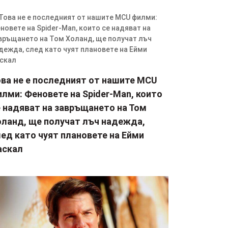
ова не е последният от нашите MCU
лми: Феновете на Spider-Man, които
е надяват на завръщането на Том
оланд, ще получат лъч надежда,
ед като чуят плановете на Ейми
аскал