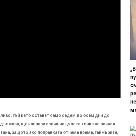
„
пу
с
р
не
м
мливо, тъй като остават само седем до осем дни до
одължава, ще направи излишна цялата точка на ранния
 е така, защото ако поправката отнеме време, геймърите,