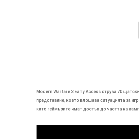
Modern Warfare 3 Early Access струва 70 щатски
представяне, което влошава ситуацията за игра
като геймърите имат достъп до частта на камп