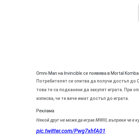
Omni-Man на Invincible се появява в Mortal Komba
Потребителят се опитва да получи достъп до
C
това те са подканени да закупят играта. При оп
изписва, че те вече имат достъп до играта.
Реклама
Някой друг не може да играе MWIII, въпреки че е 
pic.twitter.com/Pwg7xhfA01