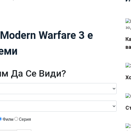
Modern Warfare 3 е
К
в
леми
м Да Се Види?
Х
С
Филм
Серия