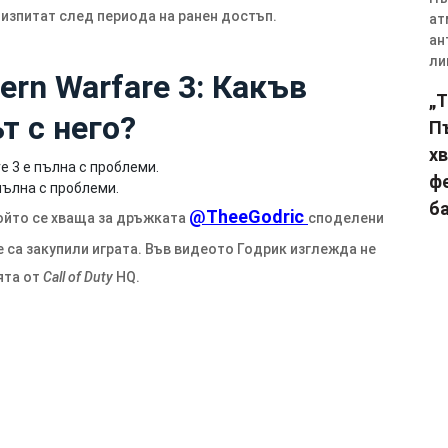
 изпитат след периода на ранен достъп.
rn Warfare 3: Какъв
„T
т с него?
П
х
ф
пълна с проблеми.
ба
@TheeGodric
 който се хваща за дръжката
споделени
е са закупили играта. Във видеото Годрик изглежда не
ята от
Call of Duty
HQ.