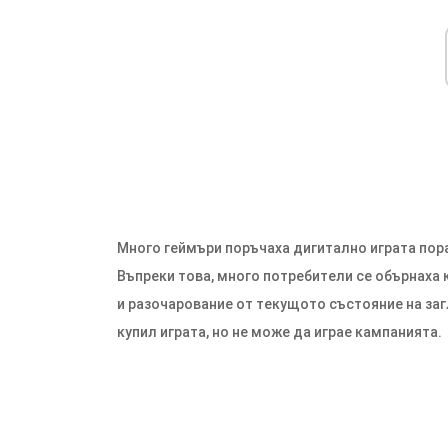
Много геймъри поръчаха дигитално играта порад
Въпреки това, много потребители се обърнаха 
и разочарование от текущото състояние на заг
купил играта, но не може да играе кампанията.