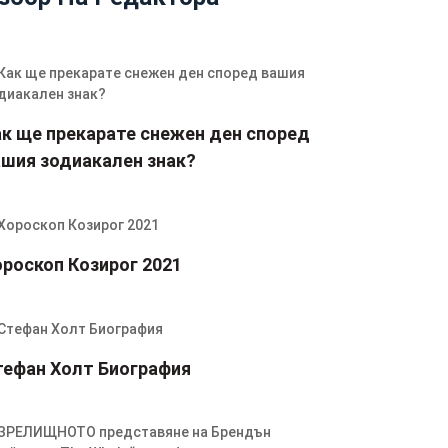
ак ще прекарате снежен ден според
ашия зодиакален знак?
ороскоп Козирог 2021
тефан Холт Биография