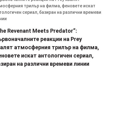
he Revenant Meets Predator“:
ървоначалните реакции на Prey
валят атмосферния трилър на филма,
еновете искат антологичен сериал,
зиран на различни времеви линии