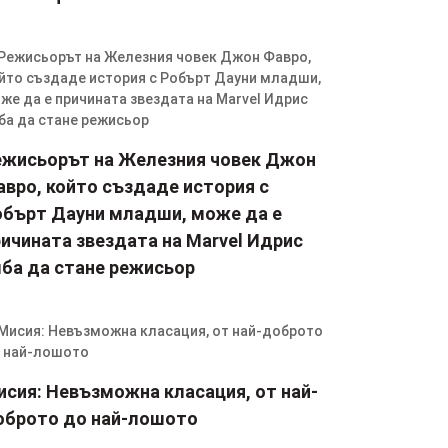
ежисьорът на Железния човек Джон
авро, който създаде история с
обърт Дауни младши, може да е
ичината звездата на Marvel Идрис
лба да стане режисьор
исия: Невъзможна класация, от най-
оброто до най-лошото