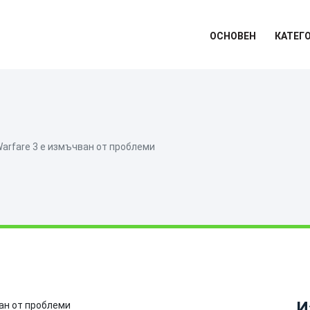
ОСНОВЕН
КАТЕГ
arfare 3 е измъчван от проблеми
И