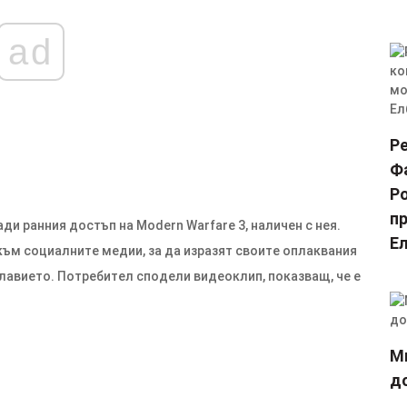
ad
Р
Ф
Р
пр
и ранния достъп на Modern Warfare 3, наличен с нея.
Е
към социалните медии, за да изразят своите оплаквания
лавието. Потребител сподели видеоклип, показващ, че е
М
д