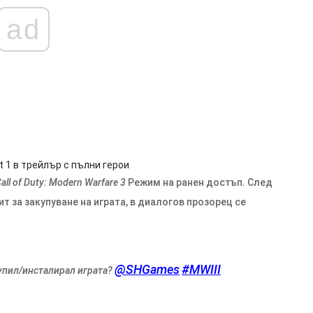
ad
t 1 в трейлър с пълни герои
all of Duty: Modern Warfare 3
Режим на ранен достъп. След
ит за закупуване на играта, в диалогов прозорец се
@SHGames
#MWIII
купил/инсталирал играта?